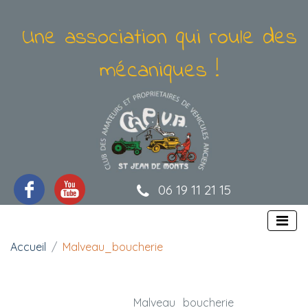
Une association qui roule des
mécaniques !
06 19 11 21 15
Accueil
Malveau_boucherie
Malveau_boucherie